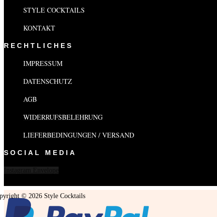
STYLE COCKTAILS
KONTAKT
RECHTLICHES
IMPRESSUM
DATENSCHUTZ
AGB
WIDERRUFSBELEHRUNG
LIEFERBEDINGUNGEN / VERSAND
SOCIAL MEDIA
Instagram
Envelope
pyright © 2026 Style Cocktails