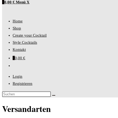
0
0,00
€
Menü
X
close
the
umschalten
search
Home
panel.
Shop
Create your Cocktail
Style Cocktails
Kontakt
0
0,00
€
Website-
Suche
Login
umschalten
Registrieren
Diese
Website
Versandarten
durchsuchen